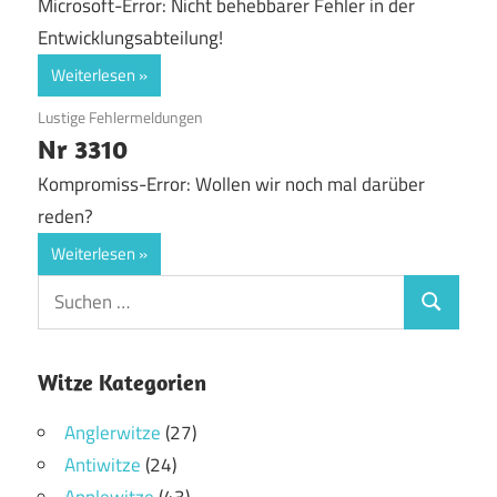
Microsoft-Error: Nicht behebbarer Fehler in der
Entwicklungsabteilung!
Weiterlesen
11. August 2017
Lustige Fehlermeldungen
Nr 3310
Kompromiss-Error: Wollen wir noch mal darüber
reden?
Weiterlesen
Witze Kategorien
Anglerwitze
(27)
Antiwitze
(24)
Applewitze
(43)