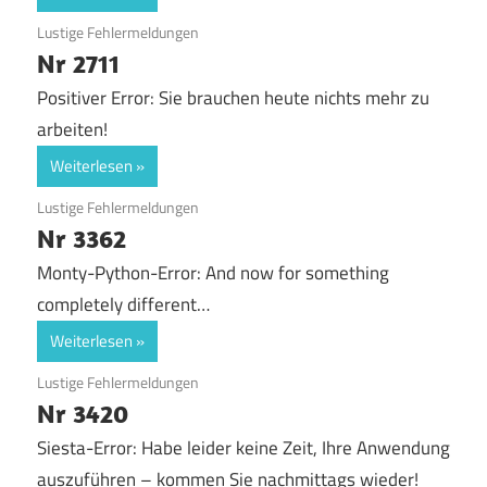
12. September 2018
Lustige Fehlermeldungen
Nr 2711
Positiver Error: Sie brauchen heute nichts mehr zu
arbeiten!
Weiterlesen
12. September 2018
Lustige Fehlermeldungen
Nr 3362
Monty-Python-Error: And now for something
completely different…
Weiterlesen
12. September 2018
Lustige Fehlermeldungen
Nr 3420
Siesta-Error: Habe leider keine Zeit, Ihre Anwendung
auszuführen – kommen Sie nachmittags wieder!