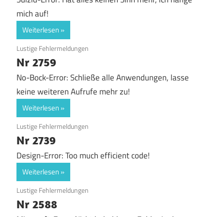
mich auf!
Weiterlesen
31. August 2017
Lustige Fehlermeldungen
Nr 2759
No-Bock-Error: Schließe alle Anwendungen, lasse
keine weiteren Aufrufe mehr zu!
Weiterlesen
29. August 2017
Lustige Fehlermeldungen
Nr 2739
Design-Error: Too much efficient code!
Weiterlesen
12. August 2017
Lustige Fehlermeldungen
Nr 2588