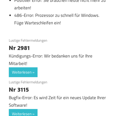
Positiver Error: Sie brauchen heute nicht mehr zu
arbeiten!
486-Error: Prozessor zu schnell für Windows.
Füge Warteschleifen ein!
9. April 2019
Lustige Fehlermeldungen
Nr 2981
Kündigungs-Error: Wir bedanken uns für Ihre
Mitarbeit!
Weiterlesen
9. April 2019
Lustige Fehlermeldungen
Nr 3115
Bugfix-Error: Es wird Zeit für ein neues Update Ihrer
Software!
Weiterlesen