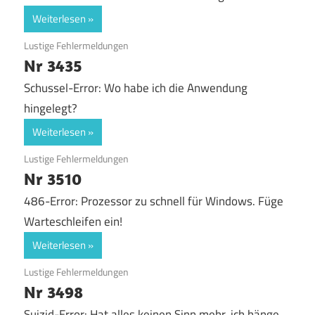
Weiterlesen
12. September 2018
Lustige Fehlermeldungen
Nr 3435
Schussel-Error: Wo habe ich die Anwendung
hingelegt?
Weiterlesen
12. September 2018
Lustige Fehlermeldungen
Nr 3510
486-Error: Prozessor zu schnell für Windows. Füge
Warteschleifen ein!
Weiterlesen
12. September 2017
Lustige Fehlermeldungen
Nr 3498
Suizid-Error: Hat alles keinen Sinn mehr, ich hänge