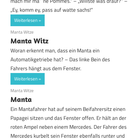
mach mir ma‘ ’ne Pommes.“ – „Willste was drauf?“ –
„Ey, komm ey, pass auf watte sachs!“
Weiterlesen
19. Juni 2020
Manta Witze
Manta Witz
Woran erkennt man, dass ein Manta ein
Automatikgetriebe hat? – Das linke Bein des
Fahrers hängt aus dem Fenster.
Weiterlesen
9. April 2019
Manta Witze
Manta
Ein Mantafahrer hat auf seinem Beifahrersitz einen
Papagei sitzen und das Fenster offen. Er hält an der
roten Ampel neben einem Mercedes. Der Fahrer des
Mercedes kurbelt sein Fenster ebenfalls runter und