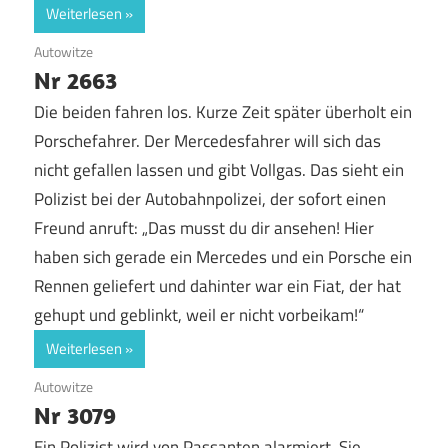
Weiterlesen
12. August 2017
Autowitze
Nr 2663
Die beiden fahren los. Kurze Zeit später überholt ein
Porschefahrer. Der Mercedesfahrer will sich das
nicht gefallen lassen und gibt Vollgas. Das sieht ein
Polizist bei der Autobahnpolizei, der sofort einen
Freund anruft: „Das musst du dir ansehen! Hier
haben sich gerade ein Mercedes und ein Porsche ein
Rennen geliefert und dahinter war ein Fiat, der hat
gehupt und geblinkt, weil er nicht vorbeikam!“
Weiterlesen
10. August 2017
Autowitze
Nr 3079
Ein Polizist wird von Passanten alarmiert. Sie