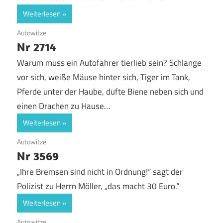
Weiterlesen
3. September 2017
Autowitze
Nr 2714
Warum muss ein Autofahrer tierlieb sein? Schlange
vor sich, weiße Mäuse hinter sich, Tiger im Tank,
Pferde unter der Haube, dufte Biene neben sich und
einen Drachen zu Hause…
Weiterlesen
29. August 2017
Autowitze
Nr 3569
„Ihre Bremsen sind nicht in Ordnung!“ sagt der
Polizist zu Herrn Möller, „das macht 30 Euro.“
Weiterlesen
27. August 2017
Autowitze