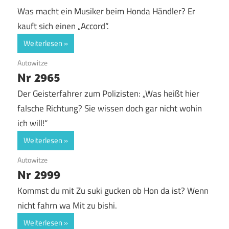
Was macht ein Musiker beim Honda Händler? Er
kauft sich einen „Accord“.
Weiterlesen
9. April 2019
Autowitze
Nr 2965
Der Geisterfahrer zum Polizisten: „Was heißt hier
falsche Richtung? Sie wissen doch gar nicht wohin
ich will!“
Weiterlesen
9. April 2019
Autowitze
Nr 2999
Kommst du mit Zu suki gucken ob Hon da ist? Wenn
nicht fahrn wa Mit zu bishi.
Weiterlesen