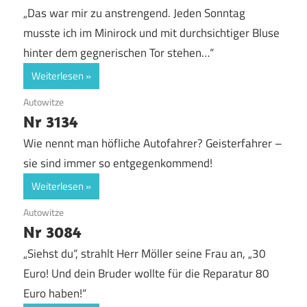
„Das war mir zu anstrengend. Jeden Sonntag
musste ich im Minirock und mit durchsichtiger Bluse
hinter dem gegnerischen Tor stehen…“
Weiterlesen
13. August 2017
Autowitze
Nr 3134
Wie nennt man höfliche Autofahrer? Geisterfahrer –
sie sind immer so entgegenkommend!
Weiterlesen
12. August 2017
Autowitze
Nr 3084
„Siehst du“, strahlt Herr Möller seine Frau an, „30
Euro! Und dein Bruder wollte für die Reparatur 80
Euro haben!“