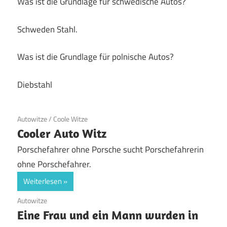
Was ist die Grundlage für schwedische Autos?
Schweden Stahl.
Was ist die Grundlage für polnische Autos?
Diebstahl
19. Juni 2020
Autowitze
/
Coole Witze
Cooler Auto Witz
Porschefahrer ohne Porsche sucht Porschefahrerin
ohne Porschefahrer.
Weiterlesen
19. Juni 2020
Autowitze
Eine Frau und ein Mann wurden in