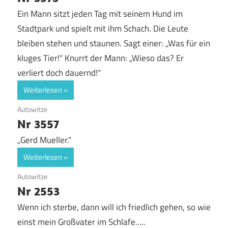
Ein Mann sitzt jeden Tag mit seinem Hund im
Stadtpark und spielt mit ihm Schach. Die Leute
bleiben stehen und staunen. Sagt einer: „Was für ein
kluges Tier!“ Knurrt der Mann: „Wieso das? Er
verliert doch dauernd!“
Weiterlesen
14. September 2017
Autowitze
Nr 3557
„Gerd Mueller.“
Weiterlesen
12. September 2017
Autowitze
Nr 2553
Wenn ich sterbe, dann will ich friedlich gehen, so wie
einst mein Großvater im Schlafe…..