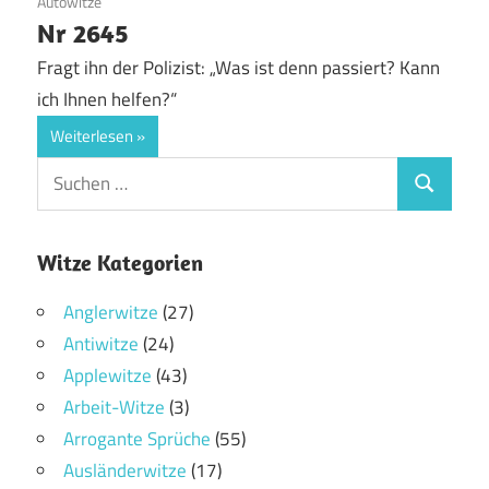
17. Juli 2017
Autowitze
Nr 2645
Fragt ihn der Polizist: „Was ist denn passiert? Kann
ich Ihnen helfen?“
Weiterlesen
Witze Kategorien
Anglerwitze
(27)
Antiwitze
(24)
Applewitze
(43)
Arbeit-Witze
(3)
Arrogante Sprüche
(55)
Ausländerwitze
(17)