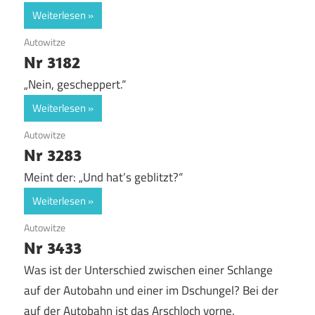
Weiterlesen
7. September 2017
Autowitze
Nr 3182
„Nein, gescheppert.“
Weiterlesen
5. September 2017
Autowitze
Nr 3283
Meint der: „Und hat’s geblitzt?“
Weiterlesen
5. September 2017
Autowitze
Nr 3433
Was ist der Unterschied zwischen einer Schlange
auf der Autobahn und einer im Dschungel? Bei der
auf der Autobahn ist das Arschloch vorne.