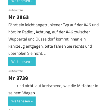
Weiterlesen
20. Juli 2017
Autowitze
Nr 2863
Fährt ein leicht angetrunkener Typ auf der A46 und
hört im Radio: „Achtung, auf der A46 zwischen
Wuppertal und Düsseldorf kommt Ihnen ein
Fahrzeug entgegen, bitte fahren Sie rechts und
überholen Sie nicht. „
Weiterlesen
17. Juli 2017
Autowitze
Nr 3739
…….. und nicht laut kreischend, wie die Mitfahrer in
seinem Wagen.
Weiterlesen