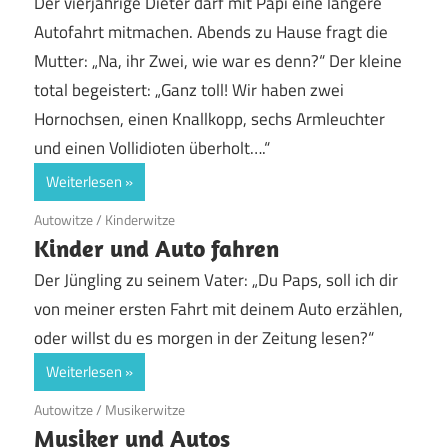
Der vierjährige Dieter darf mit Papi eine längere
Autofahrt mitmachen. Abends zu Hause fragt die
Mutter: „Na, ihr Zwei, wie war es denn?“ Der kleine
total begeistert: „Ganz toll! Wir haben zwei
Hornochsen, einen Knallkopp, sechs Armleuchter
und einen Vollidioten überholt….“
Weiterlesen
19. Juni 2020
Autowitze
/
Kinderwitze
Kinder und Auto fahren
Der Jüngling zu seinem Vater: „Du Paps, soll ich dir
von meiner ersten Fahrt mit deinem Auto erzählen,
oder willst du es morgen in der Zeitung lesen?“
Weiterlesen
19. Juni 2020
Autowitze
/
Musikerwitze
Musiker und Autos