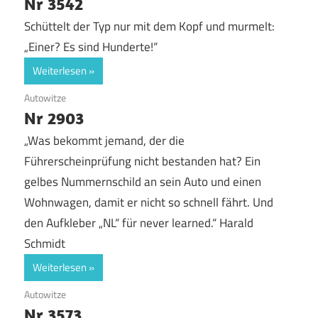
Nr 3542
Schüttelt der Typ nur mit dem Kopf und murmelt:
„Einer? Es sind Hunderte!“
Weiterlesen
12. September 2018
Autowitze
Nr 2903
„Was bekommt jemand, der die
Führerscheinprüfung nicht bestanden hat? Ein
gelbes Nummernschild an sein Auto und einen
Wohnwagen, damit er nicht so schnell fährt. Und
den Aufkleber „NL“ für never learned.“ Harald
Schmidt
Weiterlesen
12. September 2018
Autowitze
Nr 3573