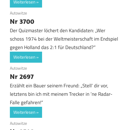
Weiterlesen
12. September 2018
Autowitze
Nr 3700
Der Quizmaster löchert den Kandidaten: „Wer
schoss 1974 bei der Weltmeisterschaft im Endspiel
gegen Holland das 2:1 für Deutschland?“
Weiterlesen
12. September 2018
Autowitze
Nr 2697
Erzählt ein Bauer seinem Freund: „Stell‘ dir vor,
letztens bin ich mit meinem Trecker in ’ne Radar-
Falle gefahren!“
Weiterlesen
12. September 2018
Autowitze