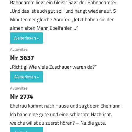
Bahndamm liegt ein Gleis!“ Sagt der Bahnbeamte:
„Und das ist auch gut so!“ und hängt wieder auf. 5
Minuten der gleiche Anrufer: „Jetzt haben sie den
almen alten Mann übelfahlen…“
Weiterlesen
29. Juli 2017
Autowitze
Nr 3637
„Richtig! Wie viele Zuschauer waren da?“
Weiterlesen
25. Juli 2017
Autowitze
Nr 2774
Ehefrau kommt nach Hause und sagt dem Ehemann:
Ich habe eine gute und eine schlechte Nachricht,
welche willst du zuerst hören? – Na die gute.