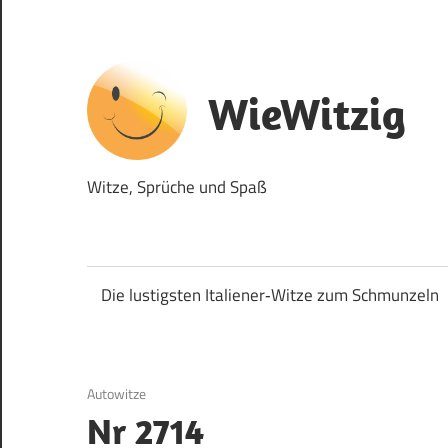
Zum
Inhalt
springen
WieWitzig
Witze, Sprüche und Spaß
Die lustigsten Italiener‑Witze zum Schmunzeln
3. September 2017
Autowitze
Nr 2714