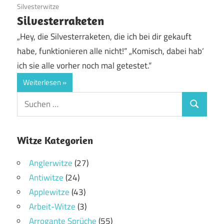
9. April 2019
Silvesterwitze
Silvesterraketen
„Hey, die Silvesterraketen, die ich bei dir gekauft
habe, funktionieren alle nicht!“ „Komisch, dabei hab‘
ich sie alle vorher noch mal getestet.“
Weiterlesen
Witze Kategorien
Anglerwitze
(27)
Antiwitze
(24)
Applewitze
(43)
Arbeit-Witze
(3)
Arrogante Sprüche
(55)