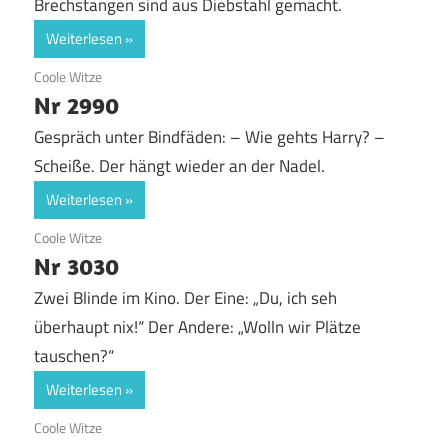
Brechstangen sind aus Diebstahl gemacht.
Weiterlesen
9. April 2019
Coole Witze
Nr 2990
Gespräch unter Bindfäden: – Wie gehts Harry? –
Scheiße. Der hängt wieder an der Nadel.
Weiterlesen
12. September 2018
Coole Witze
Nr 3030
Zwei Blinde im Kino. Der Eine: „Du, ich seh
überhaupt nix!“ Der Andere: „Wolln wir Plätze
tauschen?“
Weiterlesen
12. September 2018
Coole Witze