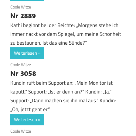
3. August 2017
Coole Witze
Nr 2889
Kathi beginnt bei der Beichte: „Morgens stehe ich
immer nackt vor dem Spiegel, um meine Schönheit
zu bestaunen. Ist das eine Sünde?“
Weiterlesen
30. Juli 2017
Coole Witze
Nr 3058
Kundin ruft beim Support an: „Mein Monitor ist
kaputt.“ Support: „Ist er denn an?“ Kundin: „Ja.“
Support: „Dann machen sie ihn mal aus.“ Kundin:
„Oh, jetzt geht er.“
Weiterlesen
24. Juli 2017
Coole Witze