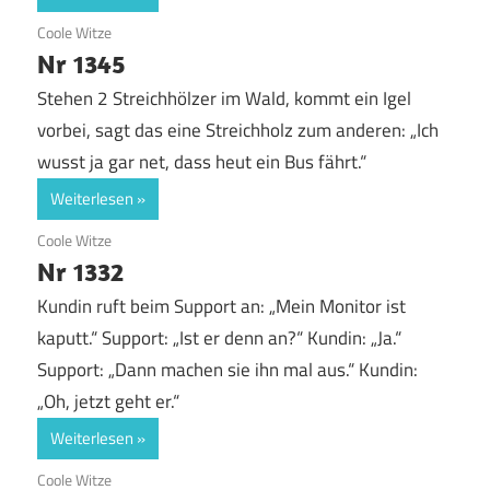
22. November 2019
Coole Witze
Nr 1345
Stehen 2 Streichhölzer im Wald, kommt ein Igel
vorbei, sagt das eine Streichholz zum anderen: „Ich
wusst ja gar net, dass heut ein Bus fährt.“
Weiterlesen
22. November 2019
Coole Witze
Nr 1332
Kundin ruft beim Support an: „Mein Monitor ist
kaputt.“ Support: „Ist er denn an?“ Kundin: „Ja.“
Support: „Dann machen sie ihn mal aus.“ Kundin:
„Oh, jetzt geht er.“
Weiterlesen
22. November 2019
Coole Witze