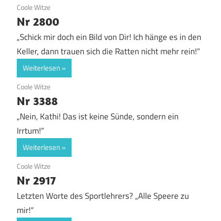
12. September 2018
Coole Witze
Nr 2800
„Schick mir doch ein Bild von Dir! Ich hänge es in den
Keller, dann trauen sich die Ratten nicht mehr rein!“
Weiterlesen
12. September 2018
Coole Witze
Nr 3388
„Nein, Kathi! Das ist keine Sünde, sondern ein
Irrtum!“
Weiterlesen
12. September 2017
Coole Witze
Nr 2917
Letzten Worte des Sportlehrers? „Alle Speere zu
mir!“