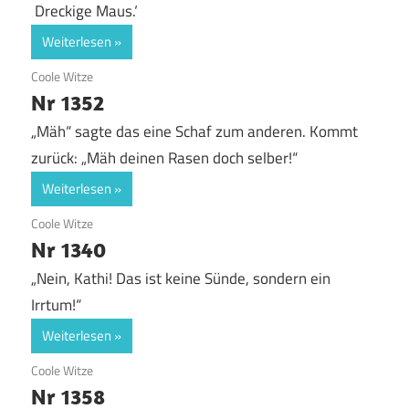
‚Dreckige Maus.‘
Weiterlesen
19. Juni 2020
Coole Witze
Nr 1352
„Mäh“ sagte das eine Schaf zum anderen. Kommt
zurück: „Mäh deinen Rasen doch selber!“
Weiterlesen
19. Juni 2020
Coole Witze
Nr 1340
„Nein, Kathi! Das ist keine Sünde, sondern ein
Irrtum!“
Weiterlesen
19. Juni 2020
Coole Witze
Nr 1358