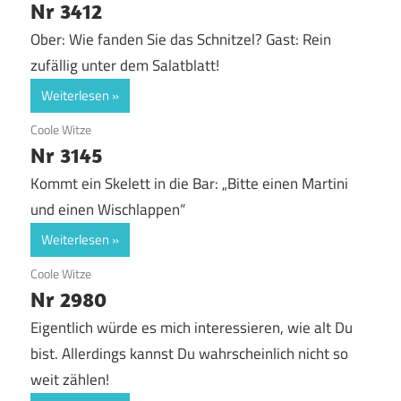
Nr 3412
Ober: Wie fanden Sie das Schnitzel? Gast: Rein
zufällig unter dem Salatblatt!
Weiterlesen
22. Juli 2017
Coole Witze
Nr 3145
Kommt ein Skelett in die Bar: „Bitte einen Martini
und einen Wischlappen“
Weiterlesen
21. Juli 2017
Coole Witze
Nr 2980
Eigentlich würde es mich interessieren, wie alt Du
bist. Allerdings kannst Du wahrscheinlich nicht so
weit zählen!