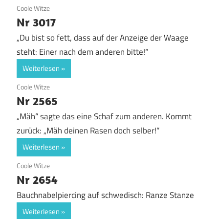
21. August 2017
Coole Witze
Nr 3017
„Du bist so fett, dass auf der Anzeige der Waage
steht: Einer nach dem anderen bitte!“
Weiterlesen
8. August 2017
Coole Witze
Nr 2565
„Mäh“ sagte das eine Schaf zum anderen. Kommt
zurück: „Mäh deinen Rasen doch selber!“
Weiterlesen
5. August 2017
Coole Witze
Nr 2654
Bauchnabelpiercing auf schwedisch: Ranze Stanze
Weiterlesen