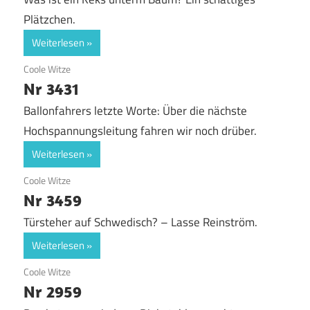
Plätzchen.
Weiterlesen
9. April 2019
Coole Witze
Nr 3431
Ballonfahrers letzte Worte: Über die nächste
Hochspannungsleitung fahren wir noch drüber.
Weiterlesen
9. April 2019
Coole Witze
Nr 3459
Türsteher auf Schwedisch? – Lasse Reinström.
Weiterlesen
9. April 2019
Coole Witze
Nr 2959