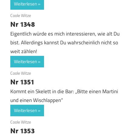
Weiterlesen
19. Juni 2020
Coole Witze
Nr 1348
Eigentlich würde es mich interessieren, wie alt Du
bist. Allerdings kannst Du wahrscheinlich nicht so
weit zählen!
Weiterlesen
19. Juni 2020
Coole Witze
Nr 1351
Kommt ein Skelett in die Bar: „Bitte einen Martini
und einen Wischlappen“
Weiterlesen
19. Juni 2020
Coole Witze
Nr 1353