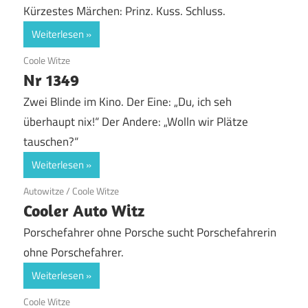
Kürzestes Märchen: Prinz. Kuss. Schluss.
Weiterlesen
19. Juni 2020
Coole Witze
Nr 1349
Zwei Blinde im Kino. Der Eine: „Du, ich seh
überhaupt nix!“ Der Andere: „Wolln wir Plätze
tauschen?“
Weiterlesen
19. Juni 2020
Autowitze
/
Coole Witze
Cooler Auto Witz
Porschefahrer ohne Porsche sucht Porschefahrerin
ohne Porschefahrer.
Weiterlesen
19. Juni 2020
Coole Witze