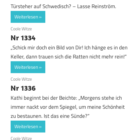
Türsteher auf Schwedisch? – Lasse Reinström.
Weiterlesen
1. Juni 2020
Coole Witze
Nr 1334
„Schick mir doch ein Bild von Dir! Ich hänge es in den
Keller, dann trauen sich die Ratten nicht mehr rein!“
Weiterlesen
1. Juni 2020
Coole Witze
Nr 1336
Kathi beginnt bei der Beichte: „Morgens stehe ich
immer nackt vor dem Spiegel, um meine Schönheit
zu bestaunen. Ist das eine Sünde?“
Weiterlesen
1. Juni 2020
Coole Witze