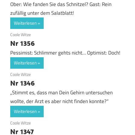
Ober: Wie fanden Sie das Schnitzel? Gast: Rein
zufällig unter dem Salatblatt!
Weiterlesen
1. Juni 2020
Coole Witze
Nr 1356
Pessimist: Schlimmer gehts nicht… Optimist: Doch!
Weiterlesen
1. Juni 2020
Coole Witze
Nr 1346
„Stimmt es, dass man Dein Gehirn untersuchen
wollte, der Arzt es aber nicht finden konnte?“
Weiterlesen
1. Juni 2020
Coole Witze
Nr 1347