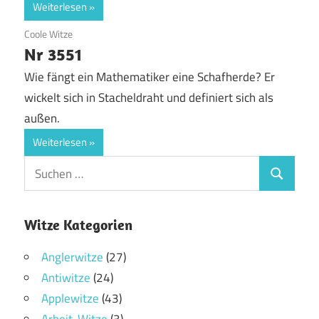
Weiterlesen
18. Juli 2017
Coole Witze
Nr 3551
Wie fängt ein Mathematiker eine Schafherde? Er
wickelt sich in Stacheldraht und definiert sich als
außen.
Weiterlesen
Witze Kategorien
Anglerwitze
(27)
Antiwitze
(24)
Applewitze
(43)