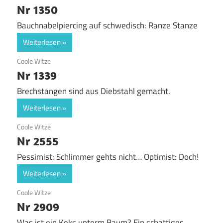
Nr 1350
Bauchnabelpiercing auf schwedisch: Ranze Stanze
Weiterlesen
22. November 2019
Coole Witze
Nr 1339
Brechstangen sind aus Diebstahl gemacht.
Weiterlesen
9. April 2019
Coole Witze
Nr 2555
Pessimist: Schlimmer gehts nicht… Optimist: Doch!
Weiterlesen
9. April 2019
Coole Witze
Nr 2909
Was ist ein Keks unterm Baum? Ein schattiges