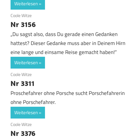
Weiterlesen
11. September 2017
Coole Witze
Nr 3156
„Du sagst also, dass Du gerade einen Gedanken
hattest? Dieser Gedanke muss aber in Deinem Hirn
eine lange und einsame Reise gemacht haben!“
Weiterlesen
8. September 2017
Coole Witze
Nr 3311
Proschefahrer ohne Porsche sucht Porschefahrerin
ohne Porschefahrer.
Weiterlesen
6. September 2017
Coole Witze
Nr 3376