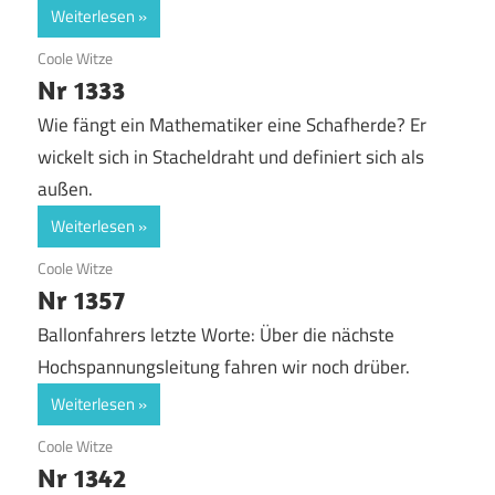
Weiterlesen
19. Juni 2020
Coole Witze
Nr 1333
Wie fängt ein Mathematiker eine Schafherde? Er
wickelt sich in Stacheldraht und definiert sich als
außen.
Weiterlesen
19. Juni 2020
Coole Witze
Nr 1357
Ballonfahrers letzte Worte: Über die nächste
Hochspannungsleitung fahren wir noch drüber.
Weiterlesen
19. Juni 2020
Coole Witze
Nr 1342