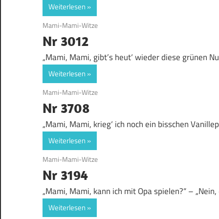
Weiterlesen
7. August 2017
Mami-Mami-Witze
Nr 3012
„Mami, Mami, gibt’s heut‘ wieder diese grünen N
Weiterlesen
5. August 2017
Mami-Mami-Witze
Nr 3708
„Mami, Mami, krieg‘ ich noch ein bisschen Vanille
Weiterlesen
4. August 2017
Mami-Mami-Witze
Nr 3194
„Mami, Mami, kann ich mit Opa spielen?“ – „Nein, 
Weiterlesen