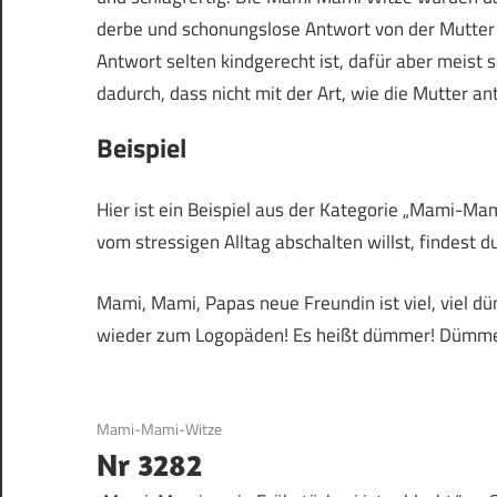
derbe und schonungslose Antwort von der Mutter e
Antwort selten kindgerecht ist, dafür aber mei
dadurch, dass nicht mit der Art, wie die Mutter an
Beispiel
Hier ist ein Beispiel aus der Kategorie „Mami-Ma
vom stressigen Alltag abschalten willst, findest d
Mami, Mami, Papas neue Freundin ist viel, viel dün
wieder zum Logopäden! Es heißt dümmer! Dümmer
9. April 2019
Mami-Mami-Witze
Nr 3282