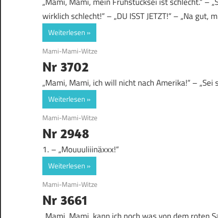
„Mami, Mami, mein Frühstücksei ist schlecht.“ – „Se
wirklich schlecht!“ – „DU ISST JETZT!“ – „Na gut,
Weiterlesen
9. April 2019
Mami-Mami-Witze
Nr 3702
„Mami, Mami, ich will nicht nach Amerika!“ – „Sei 
Weiterlesen
12. September 2018
Mami-Mami-Witze
Nr 2948
1. – „Mouuuliiinäxxx!“
Weiterlesen
12. September 2018
Mami-Mami-Witze
Nr 3661
„Mami, Mami, kann ich noch was von dem roten Saft