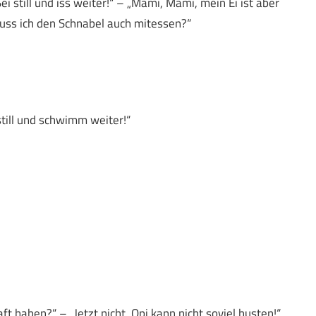
i still und iss weiter!“ – „Mami, Mami, mein Ei ist aber
 muss ich den Schnabel auch mitessen?“
still und schwimm weiter!“
 haben?“ – „Jetzt nicht. Opi kann nicht soviel husten!“