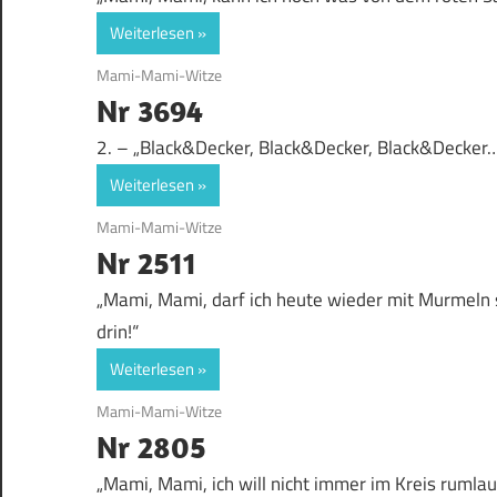
Weiterlesen
12. September 2018
Mami-Mami-Witze
Nr 3694
2. – „Black&Decker, Black&Decker, Black&Decker
Weiterlesen
18. September 2017
Mami-Mami-Witze
Nr 2511
„Mami, Mami, darf ich heute wieder mit Murmeln 
drin!“
Weiterlesen
15. September 2017
Mami-Mami-Witze
Nr 2805
„Mami, Mami, ich will nicht immer im Kreis rumlauf