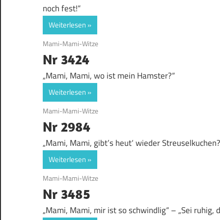
noch fest!“
Weiterlesen
23. August 2017
Mami-Mami-Witze
Nr 3424
„Mami, Mami, wo ist mein Hamster?“
Weiterlesen
18. August 2017
Mami-Mami-Witze
Nr 2984
„Mami, Mami, gibt’s heut‘ wieder Streuselkuchen?
Weiterlesen
8. August 2017
Mami-Mami-Witze
Nr 3485
„Mami, Mami, mir ist so schwindlig“ – „Sei ruhig, 