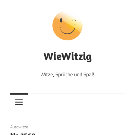
Zum
Inhalt
springen
WieWitzig
Witze, Sprüche und Spaß
29. August 2017
Autowitze