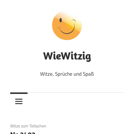
Zum
Inhalt
springen
WieWitzig
Witze, Sprüche und Spaß
19. Juni 2020
Witze zum Totlachen