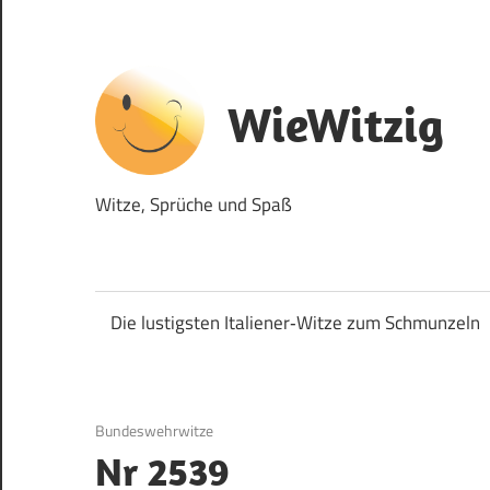
Zum
Inhalt
springen
WieWitzig
Witze, Sprüche und Spaß
Die lustigsten Italiener‑Witze zum Schmunzeln
11. September 2017
Bundeswehrwitze
Nr 2539