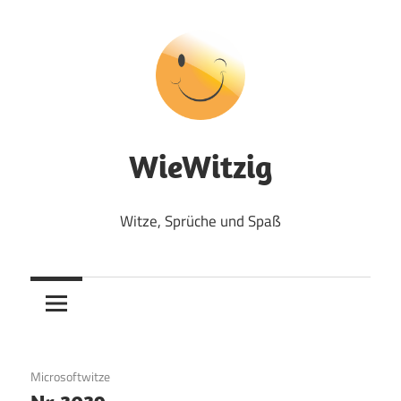
Zum
Inhalt
springen
WieWitzig
Witze, Sprüche und Spaß
12. September 2017
Microsoftwitze