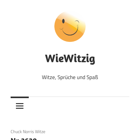
Zum
Inhalt
springen
WieWitzig
Witze, Sprüche und Spaß
4. August 2017
Chuck Norris Witze