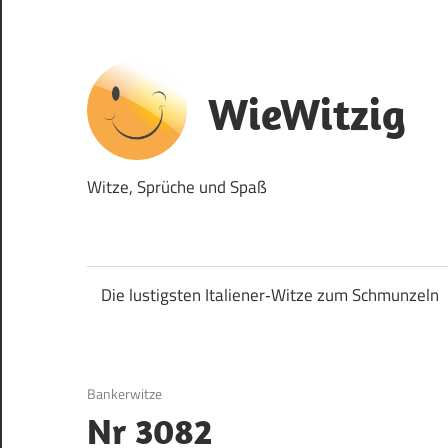
Zum
Inhalt
springen
WieWitzig
Witze, Sprüche und Spaß
Die lustigsten Italiener‑Witze zum Schmunzeln
9. August 2017
Bankerwitze
Nr 3082