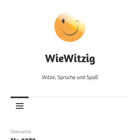
Zum
Inhalt
springen
WieWitzig
Witze, Sprüche und Spaß
4. September 2017
Osterwitze