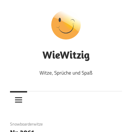
Zum
Inhalt
springen
WieWitzig
Witze, Sprüche und Spaß
15. September 2017
Snowboarderwitze