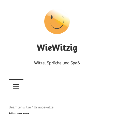
Zum
Inhalt
springen
WieWitzig
Witze, Sprüche und Spaß
31. August 2017
Beamtenwitze
/
Urlaubswitze