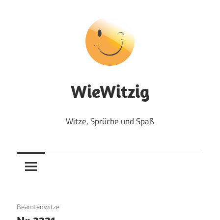
Zum
Inhalt
springen
WieWitzig
Witze, Sprüche und Spaß
6. August 2017
Beamtenwitze