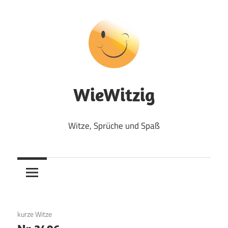
Zum
Inhalt
springen
WieWitzig
Witze, Sprüche und Spaß
25. Juli 2017
kurze Witze