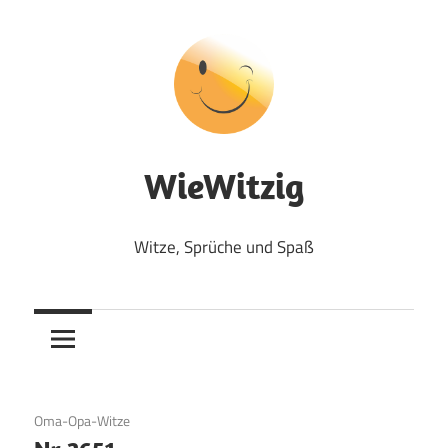
Zum
Inhalt
springen
WieWitzig
Witze, Sprüche und Spaß
27. Juli 2017
Oma-Opa-Witze