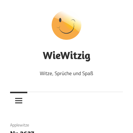
Zum
Inhalt
springen
WieWitzig
Witze, Sprüche und Spaß
24. Juli 2017
Applewitze