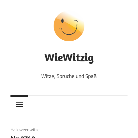
Zum
Inhalt
springen
WieWitzig
Witze, Sprüche und Spaß
19. August 2017
Halloweenwitze