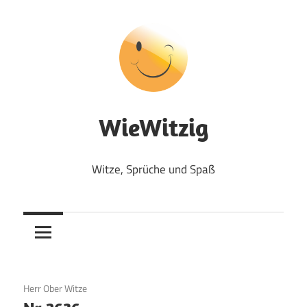
Zum
Inhalt
springen
WieWitzig
Witze, Sprüche und Spaß
12. August 2017
Herr Ober Witze