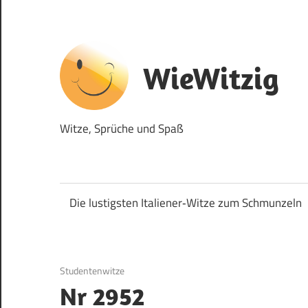
Zum
Inhalt
springen
WieWitzig
Witze, Sprüche und Spaß
Die lustigsten Italiener‑Witze zum Schmunzeln
9. September 2017
Studentenwitze
Nr 2952