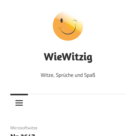
Zum
Inhalt
springen
WieWitzig
Witze, Sprüche und Spaß
12. September 2018
Microsoftwitze