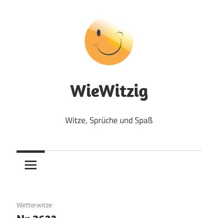
Zum
Inhalt
springen
WieWitzig
Witze, Sprüche und Spaß
12. September 2018
Wetterwitze