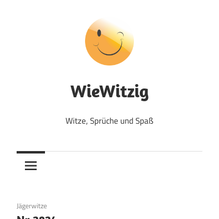
Zum
Inhalt
springen
WieWitzig
Witze, Sprüche und Spaß
24. Juli 2017
Jägerwitze