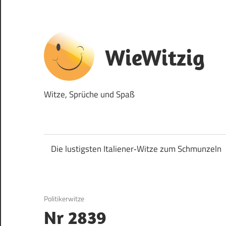
Zum
Inhalt
springen
WieWitzig
Witze, Sprüche und Spaß
Die lustigsten Italiener‑Witze zum Schmunzeln
16. September 2017
Politikerwitze
Nr 2839