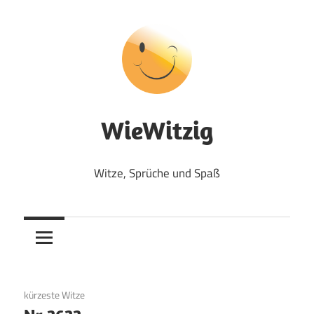
Zum
Inhalt
springen
WieWitzig
Witze, Sprüche und Spaß
22. August 2017
kürzeste Witze