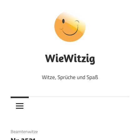
Zum
Inhalt
springen
WieWitzig
Witze, Sprüche und Spaß
17. September 2017
Beamtenwitze