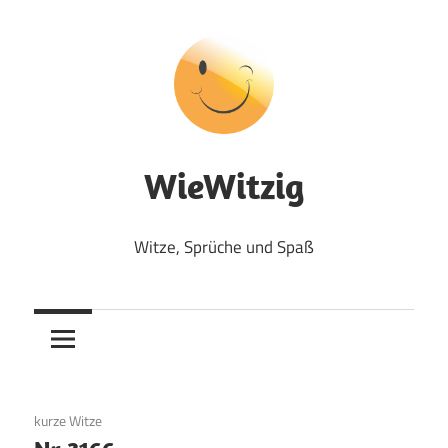
Zum
Inhalt
springen
WieWitzig
Witze, Sprüche und Spaß
19. Juli 2017
kurze Witze