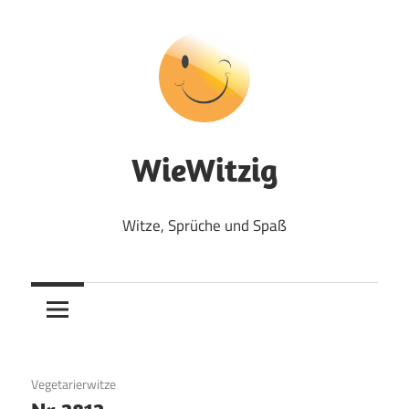
Zum
Inhalt
springen
WieWitzig
Witze, Sprüche und Spaß
10. August 2017
Vegetarierwitze