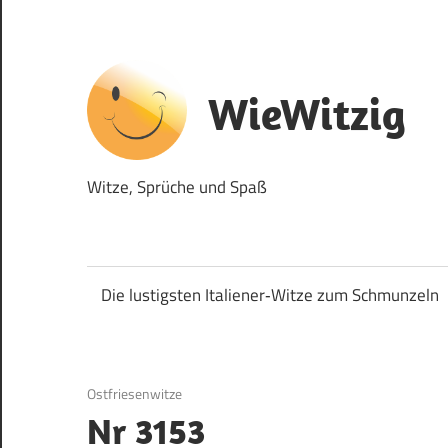
Zum
Inhalt
springen
WieWitzig
Witze, Sprüche und Spaß
Die lustigsten Italiener‑Witze zum Schmunzeln
17. September 2017
Ostfriesenwitze
Nr 3153