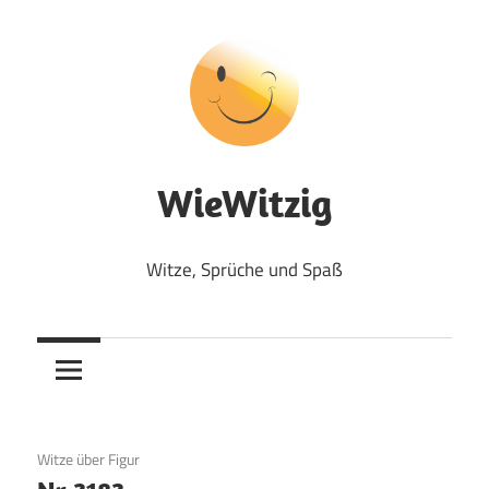
Zum
Inhalt
springen
WieWitzig
Witze, Sprüche und Spaß
27. Juli 2017
Witze über Figur