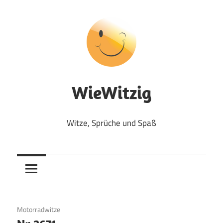
Zum
Inhalt
springen
WieWitzig
Witze, Sprüche und Spaß
1. August 2017
Motorradwitze