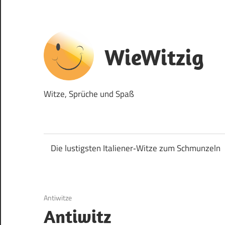
Zum
Inhalt
springen
WieWitzig
Witze, Sprüche und Spaß
Die lustigsten Italiener‑Witze zum Schmunzeln
19. Juni 2020
Antiwitze
Antiwitz