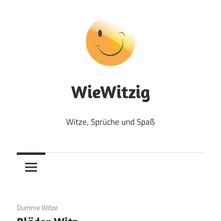
Zum
Inhalt
springen
WieWitzig
Witze, Sprüche und Spaß
19. Juni 2020
Dumme Witze