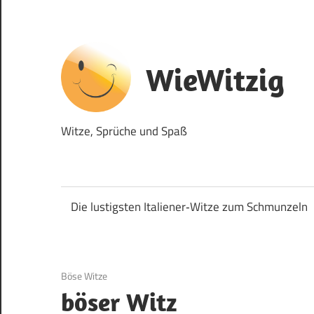
Zum
Inhalt
springen
WieWitzig
Witze, Sprüche und Spaß
Die lustigsten Italiener‑Witze zum Schmunzeln
19. Juni 2020
Böse Witze
böser Witz