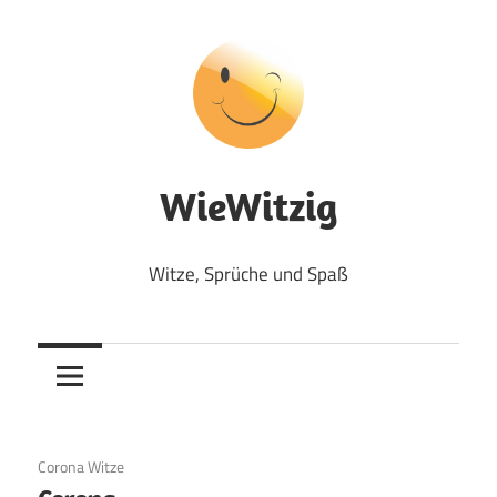
Zum
Inhalt
springen
WieWitzig
Witze, Sprüche und Spaß
19. Juni 2020
Corona Witze