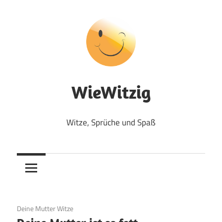
Zum
Inhalt
springen
WieWitzig
Witze, Sprüche und Spaß
19. Juni 2020
Deine Mutter Witze