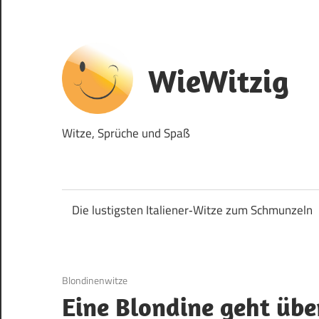
Zum
Inhalt
springen
WieWitzig
Witze, Sprüche und Spaß
Die lustigsten Italiener‑Witze zum Schmunzeln
19. Juni 2020
Blondinenwitze
Eine Blondine geht über