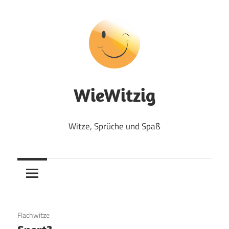
Zum
Inhalt
springen
WieWitzig
Witze, Sprüche und Spaß
19. Juni 2020
Flachwitze