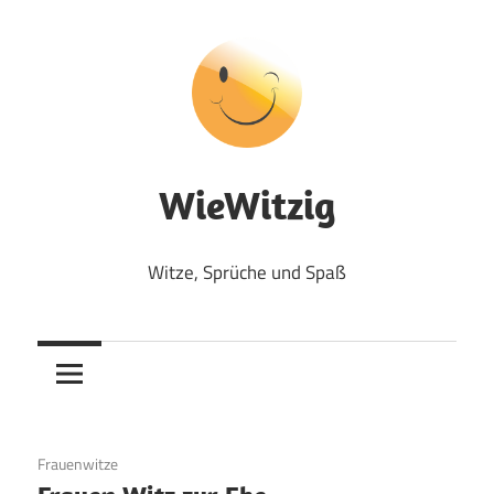
Zum
Inhalt
springen
WieWitzig
Witze, Sprüche und Spaß
19. Juni 2020
Frauenwitze