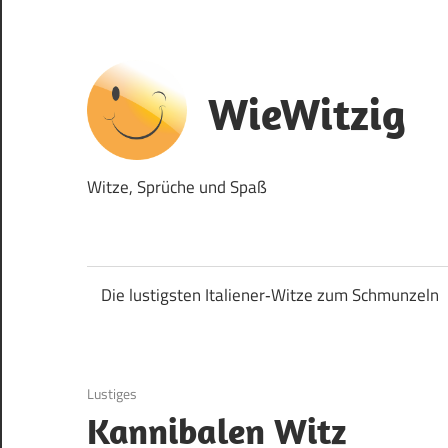
Zum
Inhalt
springen
WieWitzig
Witze, Sprüche und Spaß
Die lustigsten Italiener‑Witze zum Schmunzeln
27. November 2021
Lustiges
Kannibalen Witz