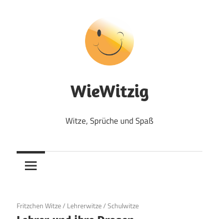
Zum
Inhalt
springen
WieWitzig
Witze, Sprüche und Spaß
19. Juni 2020
Fritzchen Witze
/
Lehrerwitze
/
Schulwitze