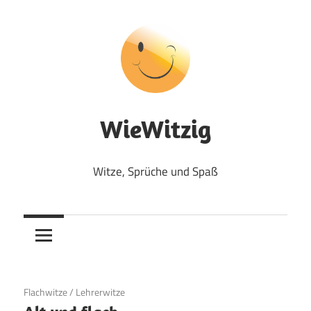
Zum
Inhalt
springen
WieWitzig
Witze, Sprüche und Spaß
19. Juni 2020
Flachwitze
/
Lehrerwitze