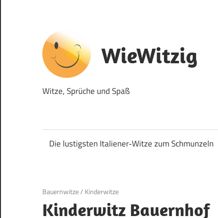
Zum
Inhalt
springen
WieWitzig
Witze, Sprüche und Spaß
Die lustigsten Italiener‑Witze zum Schmunzeln
19. Juni 2020
Bauernwitze
/
Kinderwitze
Kinderwitz Bauernhof