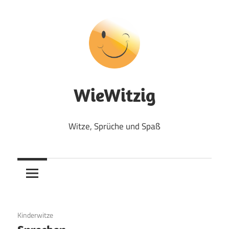
Zum
Inhalt
springen
WieWitzig
Witze, Sprüche und Spaß
19. Juni 2020
Kinderwitze