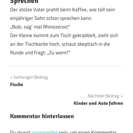
Sprechen
Der stolze Vater prahlt beim Kaffee, wie toll sein
einjähriger Sohn schon sprechen kann.
„Bubi, sag‘ mal Rhinozeros!“
Der Kleine kommt zum Tisch gekrabbelt, zieht sich
an der Tischkante hoch, schaut skeptisch in die
Runde und fragt: „Zu wem?“
Beitragsnavigation
Vorheriger Beitrag
Fische
Nächster Beitrag
Kinder und Auto fahren
Kommentar hinterlassen
Du musst
angemeldet
sein, um einen Kommentar