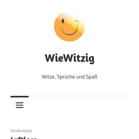
Zum
Inhalt
springen
WieWitzig
Witze, Sprüche und Spaß
19. Juni 2020
Kinderwitze