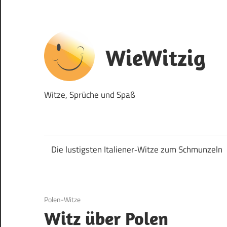
Zum
Inhalt
springen
WieWitzig
Witze, Sprüche und Spaß
Die lustigsten Italiener‑Witze zum Schmunzeln
19. Juni 2020
Polen-Witze
Witz über Polen