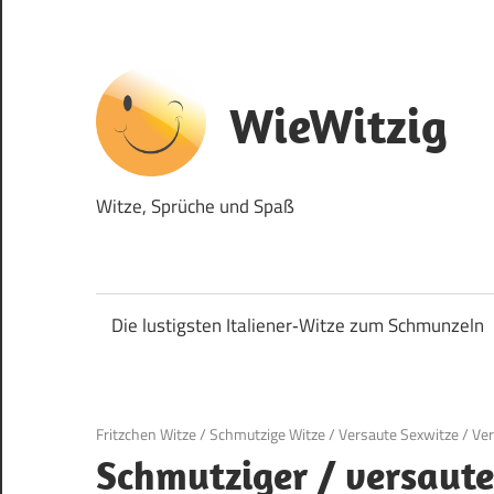
Zum
Inhalt
springen
WieWitzig
Witze, Sprüche und Spaß
Die lustigsten Italiener‑Witze zum Schmunzeln
19. Juni 2020
Fritzchen Witze
/
Schmutzige Witze
/
Versaute Sexwitze
/
Ver
Schmutziger / versaute